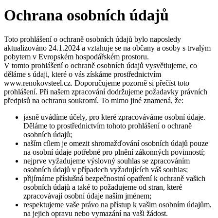
Ochrana osobních údajů
Toto prohlášení o ochraně osobních údajů bylo naposledy
aktualizováno 24.1.2024 a vztahuje se na občany a osoby s trvalým
pobytem v Evropském hospodářském prostoru.
V tomto prohlášení o ochraně osobních údajů vysvětlujeme, co
děláme s údaji, které o vás získáme prostřednictvím
www.renokovsteel.cz. Doporučujeme pozorně si přečíst toto
prohlášení. Při našem zpracování dodržujeme požadavky právních
předpisů na ochranu soukromí. To mimo jiné znamená, že:
jasně uvádíme účely, pro které zpracováváme osobní údaje.
Děláme to prostřednictvím tohoto prohlášení o ochraně
osobních údajů;
naším cílem je omezit shromažďování osobních údajů pouze
na osobní údaje potřebné pro plnění zákonných povinností;
nejprve vyžadujeme výslovný souhlas se zpracováním
osobních údajů v případech vyžadujících váš souhlas;
přijímáme příslušná bezpečnostní opatření k ochraně vašich
osobních údajů a také to požadujeme od stran, které
zpracovávají osobní údaje naším jménem;
respektujeme vaše právo na přístup k vašim osobním údajům,
na jejich opravu nebo vymazání na vaši žádost.