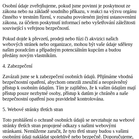
Osobní údaje zveřejňujeme, pokud jsme povinni je poskytnout ze
zákona nebo na základě soudního příkazu, v reakci na výzvu orgánu
činného v trestním řízení, v rozsahu povoleném jinými ustanoveními
zákona, za účelem poskytnutí informací nebo vyšetřování záležitosti
související s veřejnou bezpečností.
Pokud dojde k převzetí, prodeji nebo fúzi či akvizici našich
webových stránek nebo organizace, mohou být vaše údaje sděleny
našim poradcům a případným potenciálním kupcům a budou
předány novým vlastníkům.
4. Zabezpečení
Zavázali jsme se k zabezpečení osobních údajů. Přijímáme vhodná
bezpečnostní opatření, abychom omezili zneužití a neoprávněný
přístup k osobním údajům. Tím je zajištěno, že k vašim údajům mají
přístup pouze nezbytné osoby, přístup k datům je chráněn a naše
bezpečnostní opatření jsou pravidelně kontrolována.
5. Webové stránky třetích stran
Toto prohlášení o ochraně osobních údajů se nevztahuje na webové
stránky třetích stran propojené odkazy s našimi webovými
stránkami. Nemůžeme zaručit, že tyto třetí strany budou s vašimi
osobními údaji nakládat spolehlivě nebo bezpečně. Doporučujeme,