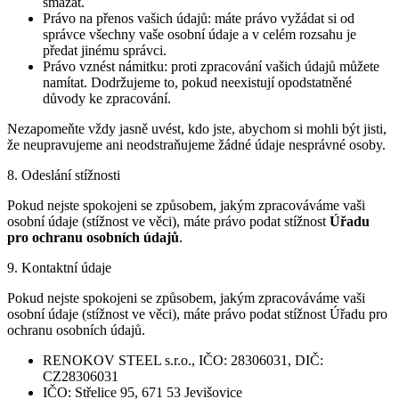
smazat.
Právo na přenos vašich údajů: máte právo vyžádat si od
správce všechny vaše osobní údaje a v celém rozsahu je
předat jinému správci.
Právo vznést námitku: proti zpracování vašich údajů můžete
namítat. Dodržujeme to, pokud neexistují opodstatněné
důvody ke zpracování.
Nezapomeňte vždy jasně uvést, kdo jste, abychom si mohli být jisti,
že neupravujeme ani neodstraňujeme žádné údaje nesprávné osoby.
8. Odeslání stížnosti
Pokud nejste spokojeni se způsobem, jakým zpracováváme vaši
osobní údaje (stížnost ve věci), máte právo podat stížnost
Úřadu
pro ochranu osobních údajů
.
9. Kontaktní údaje
Pokud nejste spokojeni se způsobem, jakým zpracováváme vaši
osobní údaje (stížnost ve věci), máte právo podat stížnost Úřadu pro
ochranu osobních údajů.
RENOKOV STEEL s.r.o., IČO: 28306031, DIČ:
CZ28306031
IČO: Střelice 95, 671 53 Jevišovice