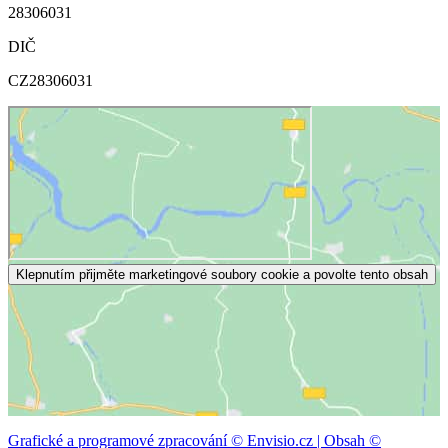
28306031
DIČ
CZ28306031
Klepnutím přijměte marketingové soubory cookie a povolte tento obsah
Grafické a programové zpracování © Envisio.cz | Obsah ©