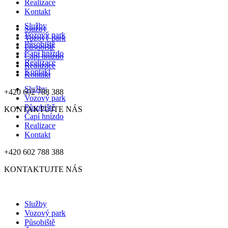
Realizace
Přejít
Kontakt
k
Služby
obsahu
Služby
Vozový park
Vozový park
Působiště
Působiště
Čapí hnízdo
Čapí hnízdo
Realizace
Realizace
Kontakt
Kontakt
Služby
+420 602 788 388
Vozový park
Působiště
KONTAKTUJTE NÁS
Čapí hnízdo
Realizace
Kontakt
+420 602 788 388
KONTAKTUJTE NÁS
Služby
Vozový park
Působiště